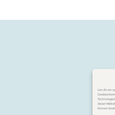
Um dir ein o
Geräteinform
Technologien
dieser Websit
können best